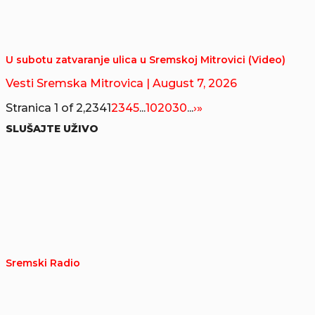
U subotu zatvaranje ulica u Sremskoj Mitrovici (Video)
Vesti Sremska Mitrovica
| August 7, 2026
Stranica 1 of 2,234
1
2
3
4
5
...
10
20
30
...
›
»
SLUŠAJTE UŽIVO
Sremski Radio