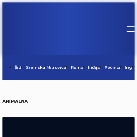
Šid
Sremska Mitrovica
Ruma
Inđija
Pećinci
Irig
Danas je Sveti Pantelejmon
ANIMALNA
09/08/2026