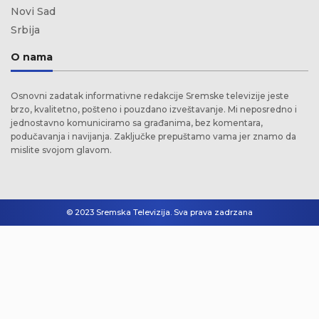
Novi Sad
Srbija
O nama
Osnovni zadatak informativne redakcije Sremske televizije jeste
brzo, kvalitetno, pošteno i pouzdano izveštavanje. Mi neposredno i
jednostavno komuniciramo sa građanima, bez komentara,
podučavanja i navijanja. Zaključke prepuštamo vama jer znamo da
mislite svojom glavom.
© 2023 Sremska Televizija. Sva prava zadrzana