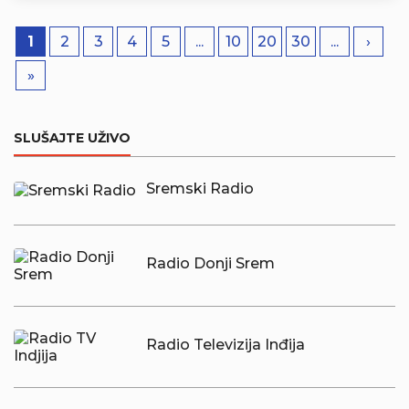
1
2
3
4
5
...
10
20
30
...
›
»
SLUŠAJTE UŽIVO
Sremski Radio
Radio Donji Srem
Radio Televizija Inđija