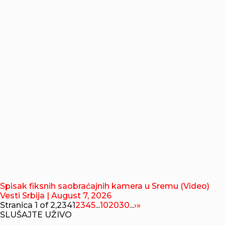
Spisak fiksnih saobraćajnih kamera u Sremu (Video)
Vesti Srbija
| August 7, 2026
Stranica 1 of 2,234
1
2
3
4
5
...
10
20
30
...
›
»
SLUŠAJTE UŽIVO