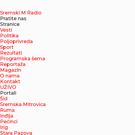
Sremski M Radio
Pratite nas
Stranice
Vesti
Politika
Poljoprivreda
Sport
Rezultati
Programska šema
Reportaža
Magazin
O nama
Kontakt
UŽIVO
Portali
Šid
Sremska Mitrovica
Ruma
Inđija
Pećinci
Irig
Stara Pazova