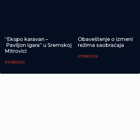
“Ekspo karavan –
Obaveštenje o izmeni
Paviljon igara” u Sremskoj
režima saobraćaja
Mitrovici
07/08/2026
07/08/2026