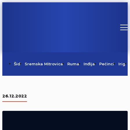
Šid
Sremska Mitrovica
Ruma
Inđija
Pećinci
Irig
Centralni komemorativni skup u
Mrkonjić Gradu (Video)
26.12.2022
05/08/2026