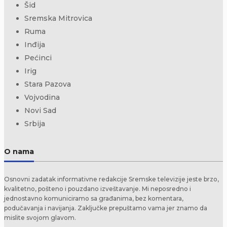
Šid
Sremska Mitrovica
Ruma
Inđija
Pećinci
Irig
Stara Pazova
Vojvodina
Novi Sad
Srbija
O nama
Osnovni zadatak informativne redakcije Sremske televizije jeste brzo,
kvalitetno, pošteno i pouzdano izveštavanje. Mi neposredno i
jednostavno komuniciramo sa građanima, bez komentara,
podučavanja i navijanja. Zaključke prepuštamo vama jer znamo da
mislite svojom glavom.