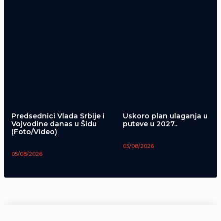
Predsednici Vlada Srbije i
Uskoro plan ulaganja u
Vojvodine danas u Šidu
puteve u 2027..
(Foto/Video)
05/08/2026
05/08/2026