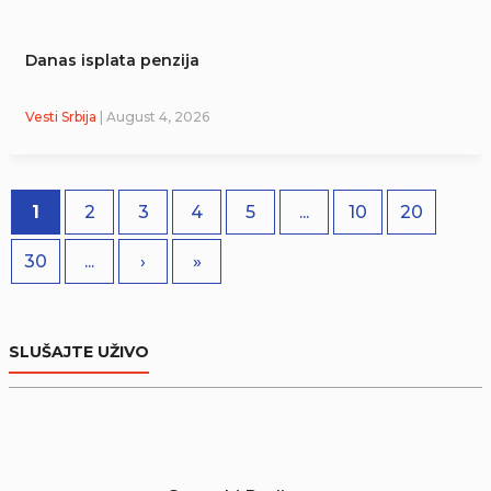
Danas isplata penzija
Vesti Srbija
| August 4, 2026
1
2
3
4
5
...
10
20
30
...
›
»
SLUŠAJTE UŽIVO