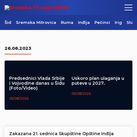
Šid
Sremska Mitrovica
Ruma
Inđija
Pećinci
Irig
Star
Centralni komemorativni skup u
Mrkonjić Gradu (Video)
26.06.2023
05/08/2026
Predsednici Vlada Srbije
Uskoro plan ulaganja u
i Vojvodine danas u Šidu
puteve u 2027..
(Foto/Video)
05/08/2026
05/08/2026
Zakazana 21. sednica Skupštine Opštine Inđija