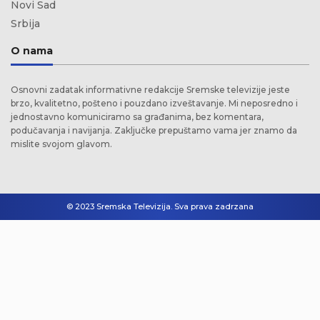
Novi Sad
Srbija
O nama
Osnovni zadatak informativne redakcije Sremske televizije jeste
brzo, kvalitetno, pošteno i pouzdano izveštavanje. Mi neposredno i
jednostavno komuniciramo sa građanima, bez komentara,
podučavanja i navijanja. Zaključke prepuštamo vama jer znamo da
mislite svojom glavom.
© 2023 Sremska Televizija. Sva prava zadrzana