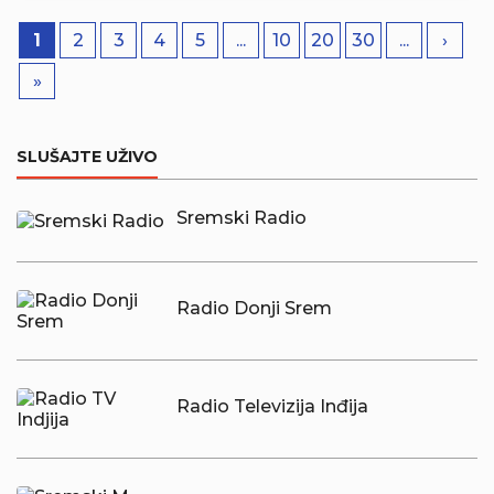
1
2
3
4
5
...
10
20
30
...
›
»
SLUŠAJTE UŽIVO
Sremski Radio
Radio Donji Srem
Radio Televizija Inđija