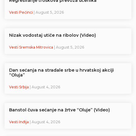
Regresiranje troškova prevoza učenika
Vesti Pećinci
| August 5, 2026
Nizak vodostaj utiče na ribolov (Video)
Vesti Sremska Mitrovica
| August 5, 2026
Dan sećanja na stradale srbe u hrvatskoj akciji
“Oluja”
Vesti Srbija
| August 4, 2026
Banstol čuva sećanje na žrtve “Oluje” (Video)
Vesti Inđija
| August 4, 2026