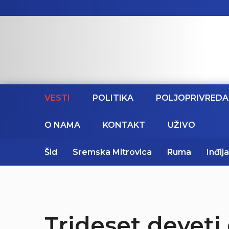
VESTI
POLITIKA
POLJOPRIVREDA
O NAMA
KONTAKT
UŽIVO
Šid
Sremska Mitrovica
Ruma
Inđija
Trideset devet