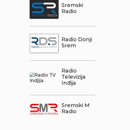
Sremski
Radio
Radio Donji
Srem
Radio
Televizija
Inđija
Sremski M
Radio