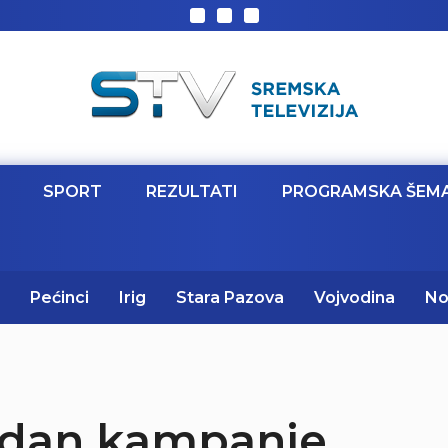
SPORT
REZULTATI
PROGRAMSKA ŠEM
Pećinci
Irig
Stara Pazova
Vojvodina
No
i dan kampanje