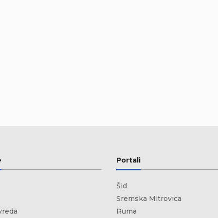
e
Portali
Šid
Sremska Mitrovica
vreda
Ruma