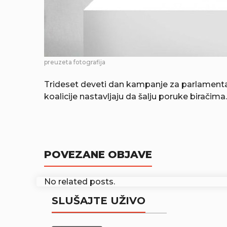
preuzeta fotografija
Trideset deveti dan kampanje za parlamentarne
koalicije nastavljaju da šalju poruke biračima.
POVEZANE OBJAVE
No related posts.
SLUŠAJTE UŽIVO