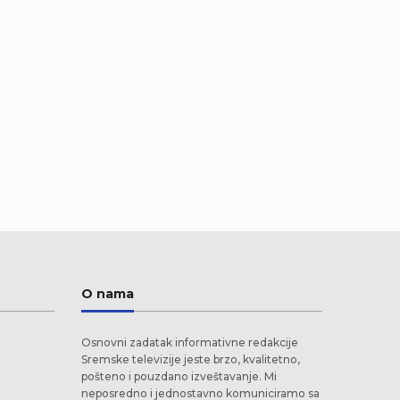
O nama
Osnovni zadatak informativne redakcije
Sremske televizije jeste brzo, kvalitetno,
pošteno i pouzdano izveštavanje. Mi
neposredno i jednostavno komuniciramo sa