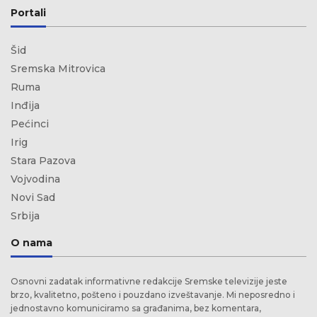
Portali
Šid
Sremska Mitrovica
Ruma
Inđija
Pećinci
Irig
Stara Pazova
Vojvodina
Novi Sad
Srbija
O nama
Osnovni zadatak informativne redakcije Sremske televizije jeste
brzo, kvalitetno, pošteno i pouzdano izveštavanje. Mi neposredno i
jednostavno komuniciramo sa građanima, bez komentara,