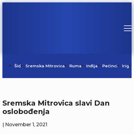
Šid
Sremska Mitrovica
Ruma
Inđija
Pećinci
Irig
Sremska Mitrovica slavi Dan
oslobođenja
| November 1, 2021